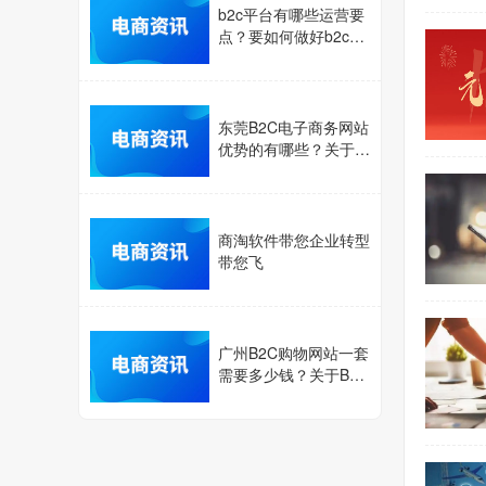
b2c平台有哪些运营要
点？要如何做好b2c电
子商务网站？
东莞B2C电子商务网站
优势的有哪些？关于B
2C电子商务平台的优
势介绍
商淘软件带您企业转型
带您飞
广州B2C购物网站一套
需要多少钱？关于B2C
网站的开发成本介绍