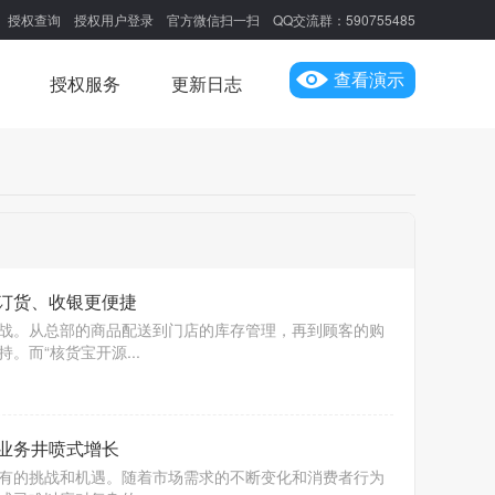
授权查询
授权用户登录
官方微信扫一扫
QQ交流群：590755485
授权服务
更新日志
查看演示
订货、收银更便捷
战。从总部的商品配送到门店的库存管理，再到顾客的购
而“核货宝开源...
业务井喷式增长
有的挑战和机遇。随着市场需求的不断变化和消费者行为